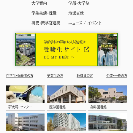
大学案内
学部・大学院
学生生活・就職
地域貢献
研究・産学官連携
ニュース
/
イベント
学部学科の詳細や入試情報は
受験生サイト
DO MY BEST.へ
在学生・保護者の方
卒業生の方
教職員の方
企業・一般の方
研究所・センター
医学図書館
御井図書館