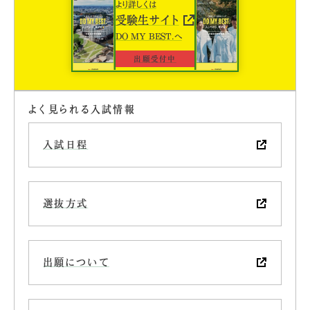
より詳しくは
受験生サイト
DO MY BEST.へ
出願受付中
よく見られる入試情報
入試日程
選抜方式
出願について