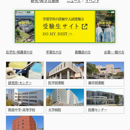
研究・産学官連携
ニュース
/
イベント
学部学科の詳細や入試情報は
受験生サイト
DO MY BEST.へ
在学生・保護者の方
卒業生の方
教職員の方
企業・一般の方
研究所・センター
医学図書館
御井図書館
附設中学・高等学校
大学病院
医療センター