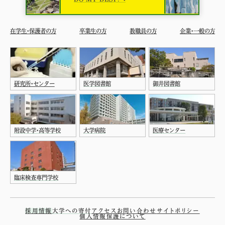
在学生・保護者の方
卒業生の方
教職員の方
企業・一般の方
研究所・センター
医学図書館
御井図書館
附設中学・高等学校
大学病院
医療センター
臨床検査専門学校
採用情報
大学への寄付
アクセス
お問い合わせ
サイトポリシー
個人情報保護について