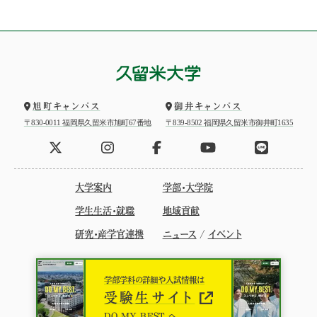
旭町キャンパス
御井キャンパス
〒830-0011 福岡県久留米市旭町67番地
〒839-8502 福岡県久留米市御井町1635
大学案内
学部・大学院
学生生活・就職
地域貢献
研究・産学官連携
ニュース
/
イベント
学部学科の詳細や入試情報は
受験生サイト
DO MY BEST.へ