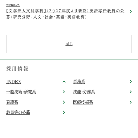
2026.05.25
【文学部人文科学科】（2027年度より新設）英語専任教員の公
募（研究分野：人文・社会・英語・英語教育）
ALL
採用情報
INDEX
事務系
一般技術・研究系
技能・労務系
看護系
医療技術系
教員等の公募