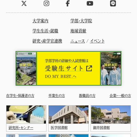
大学案内
学部・大学院
学生生活・就職
地域貢献
研究・産学官連携
ニュース
/
イベント
学部学科の詳細や入試情報は
受験生サイト
DO MY BEST.へ
在学生・保護者の方
卒業生の方
教職員の方
企業・一般の方
研究所・センター
医学図書館
御井図書館