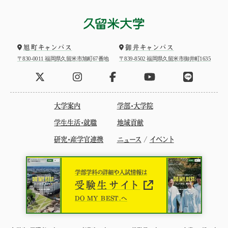
旭町キャンパス
御井キャンパス
〒830-0011 福岡県久留米市旭町67番地
〒839-8502 福岡県久留米市御井町1635
大学案内
学部・大学院
学生生活・就職
地域貢献
研究・産学官連携
ニュース
/
イベント
学部学科の詳細や入試情報は
受験生サイト
DO MY BEST.へ