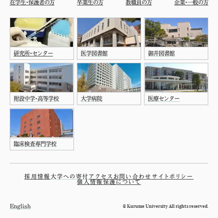
在学生・保護者の方
卒業生の方
教職員の方
企業・一般の方
研究所・センター
医学図書館
御井図書館
附設中学・高等学校
大学病院
医療センター
臨床検査専門学校
採用情報
大学への寄付
アクセス
お問い合わせ
サイトポリシー
個人情報保護について
© Kurume University All rights reserved.
English