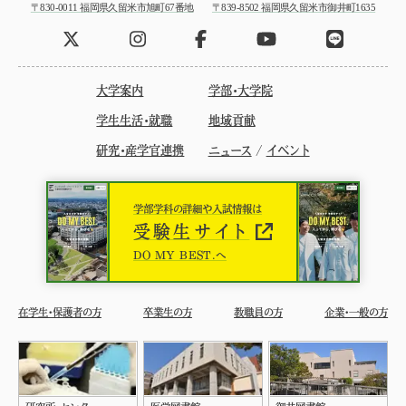
〒830-0011 福岡県久留米市旭町67番地
〒839-8502 福岡県久留米市御井町1635
大学案内
学部・大学院
学生生活・就職
地域貢献
研究・産学官連携
ニュース
/
イベント
学部学科の詳細や入試情報は
受験生サイト
DO MY BEST.へ
在学生・保護者の方
卒業生の方
教職員の方
企業・一般の方