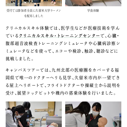
受付では参加者全員に久留米大学ラーメン
学食体験
を配布しました
クリニカルスキル体験では、医学生などが医療技術を学ん
でいる
クリニカルスキル・トレーニングセンター
で、心臓・
腹部超音波検査トレーニングシミュレータや心臓病診察シ
ミュレータなどを使って、エコーや検診、触診、聴診などに
挑戦しました。
キャンパスツアーでは、九州北部の医療圏をカバーする福
岡県で唯一のドクターヘリも見学、久留米市内が一望でき
る屋上ヘリポートで、フライトドクターや操縦士から説明を
受け、展望コックピットや機内の搭乗体験を行いました。