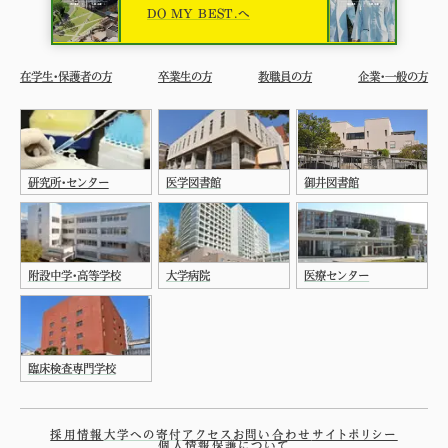
DO MY BEST.へ
在学生・保護者の方
卒業生の方
教職員の方
企業・一般の方
研究所・センター
医学図書館
御井図書館
附設中学・高等学校
大学病院
医療センター
臨床検査専門学校
採用情報
大学への寄付
アクセス
お問い合わせ
サイトポリシー
個人情報保護について