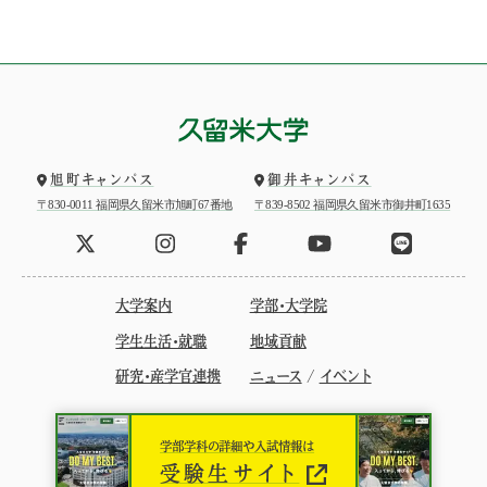
旭町キャンパス
御井キャンパス
〒830-0011 福岡県久留米市旭町67番地
〒839-8502 福岡県久留米市御井町1635
大学案内
学部・大学院
学生生活・就職
地域貢献
研究・産学官連携
ニュース
/
イベント
学部学科の詳細や入試情報は
受験生サイト