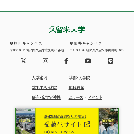
旭町キャンパス
御井キャンパス
〒830-0011 福岡県久留米市旭町67番地
〒839-8502 福岡県久留米市御井町1635
大学案内
学部・大学院
学生生活・就職
地域貢献
研究・産学官連携
ニュース
/
イベント
学部学科の詳細や入試情報は
受験生サイト
DO MY BEST.へ