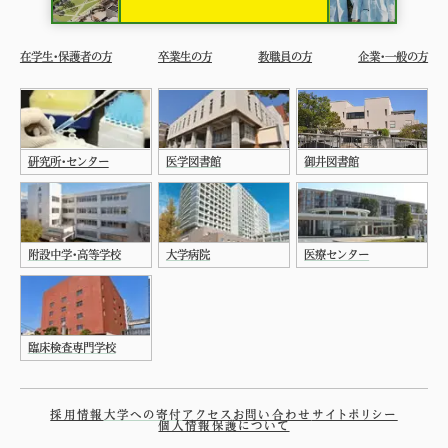
在学生・保護者の方
卒業生の方
教職員の方
企業・一般の方
研究所・センター
医学図書館
御井図書館
附設中学・高等学校
大学病院
医療センター
臨床検査専門学校
採用情報
大学への寄付
アクセス
お問い合わせ
サイトポリシー
個人情報保護について