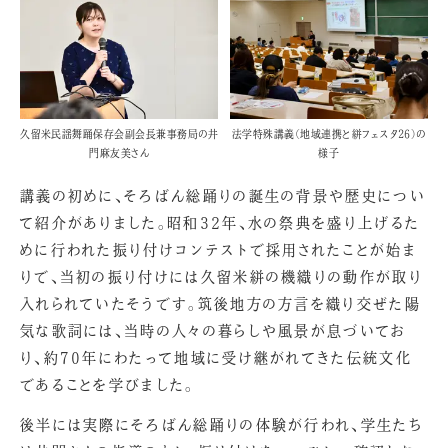
久留米民謡舞踊保存会副会長兼事務局の井
法学特殊講義（地域連携と絣フェスタ26）の
門麻友美さん
様子
講義の初めに、そろばん総踊りの誕生の背景や歴史につい
て紹介がありました。昭和32年、水の祭典を盛り上げるた
めに行われた振り付けコンテストで採用されたことが始ま
りで、当初の振り付けには久留米絣の機織りの動作が取り
入れられていたそうです。筑後地方の方言を織り交ぜた陽
気な歌詞には、当時の人々の暮らしや風景が息づいてお
り、約70年にわたって地域に受け継がれてきた伝統文化
であることを学びました。
後半には実際にそろばん総踊りの体験が行われ、学生たち