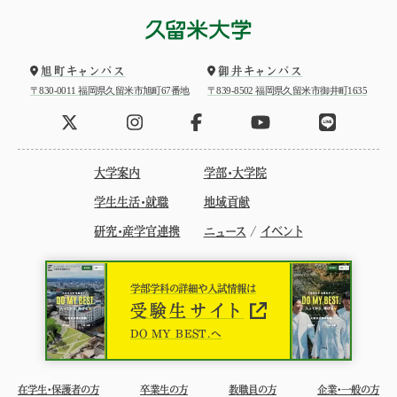
旭町キャンパス
御井キャンパス
〒830-0011 福岡県久留米市旭町67番地
〒839-8502 福岡県久留米市御井町1635
大学案内
学部・大学院
学生生活・就職
地域貢献
研究・産学官連携
ニュース
/
イベント
学部学科の詳細や入試情報は
受験生サイト
DO MY BEST.へ
在学生・保護者の方
卒業生の方
教職員の方
企業・一般の方