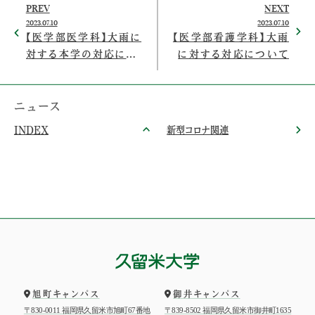
PREV
NEXT
2023.07.10
2023.07.10
【医学部医学科】大雨に
【医学部看護学科】大雨
対する本学の対応につ
に対する対応について
いて
ニュース
INDEX
新型コロナ関連
旭町キャンパス
御井キャンパス
〒830-0011 福岡県久留米市旭町67番地
〒839-8502 福岡県久留米市御井町1635