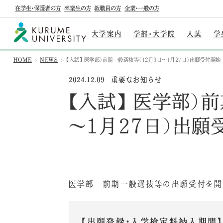
在学生・保護者の方
卒業生の方
教職員の方
企業・一般の方
大学案内
学部・大学院
入試
学
HOME
NEWS
【入試】 医学部）前期一般選抜等（12月9日～1月27日）出願受付開始
重要なお知らせ
2024.12.09
【入試】 医学部）
～1月27日）出願
医学部 前期一般選抜等の出願受付を開
【出願登録・入学検定料納入期間】