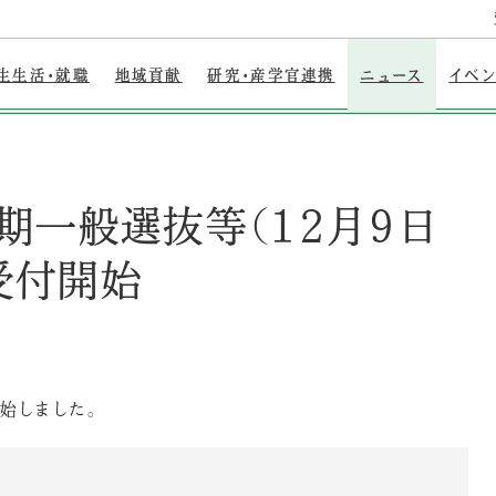
生生活・就職
地域貢献
研究・産学官連携
ニュース
イベ
前期一般選抜等（12月9日
受付開始
始しました。