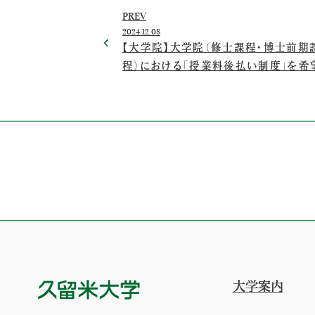
PREV
2024.12.08
【大学院】大学院（修士課程・博士前期
程）における「授業料後払い制度」を希
る方へ
大学案内