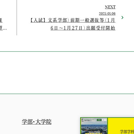
NEXT
2025.01.06
課
【入試】 文系学部）前期一般選抜等（1月
望す
6日～1月27日）出願受付開始
学部・大学院
学部学