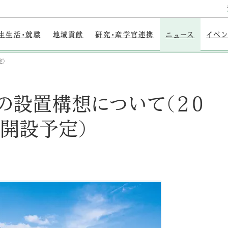
生生活・就職
地域貢献
研究・産学官連携
ニュース
イベ
定）
の設置構想について（２０
月開設予定）