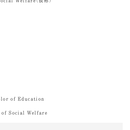
ocial Welfare（仮称）
 of Education
Social Welfare