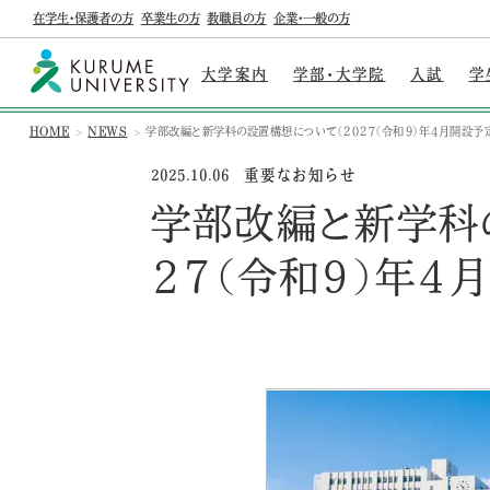
在学生・保護者の方
卒業生の方
教職員の方
企業・一般の方
大学案内
学部・大学院
入試
学
HOME
NEWS
学部改編と新学科の設置構想について（２０２７（令和９）年４月開設予
重要なお知らせ
2025.10.06
学部改編と新学科
２７（令和９）年４