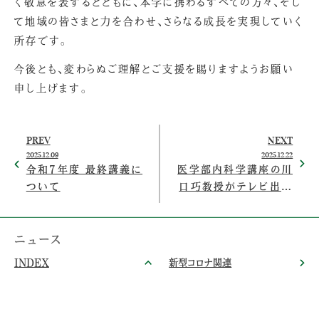
く敬意を表するとともに、本学に携わるすべての方々、そし
て地域の皆さまと力を合わせ、さらなる成長を実現していく
所存です。
今後とも、変わらぬご理解とご支援を賜りますようお願い
申し上げます。
PREV
NEXT
2025.12.09
2025.12.22
令和7年度 最終講義に
医学部内科学講座の川
ついて
口巧教授がテレビ出演
（12/24）「あさイチ」
ニュース
INDEX
新型コロナ関連