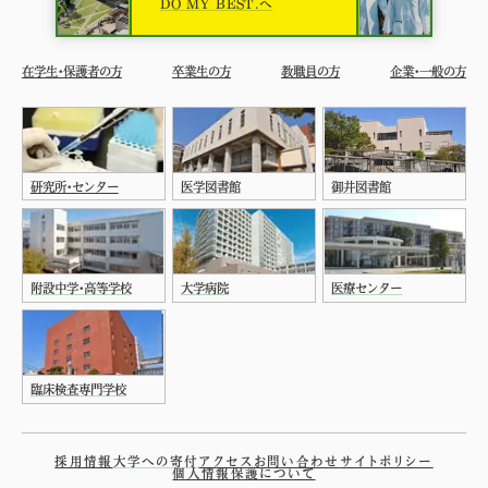
DO MY BEST.へ
在学生・保護者の方
卒業生の方
教職員の方
企業・一般の方
研究所・センター
医学図書館
御井図書館
附設中学・高等学校
大学病院
医療センター
臨床検査専門学校
採用情報
大学への寄付
アクセス
お問い合わせ
サイトポリシー
個人情報保護について