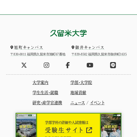
旭町キャンパス
御井キャンパス
〒830-0011 福岡県久留米市旭町67番地
〒839-8502 福岡県久留米市御井町1635
大学案内
学部・大学院
学生生活・就職
地域貢献
研究・産学官連携
ニュース
/
イベント
学部学科の詳細や入試情報は
受験生サイト