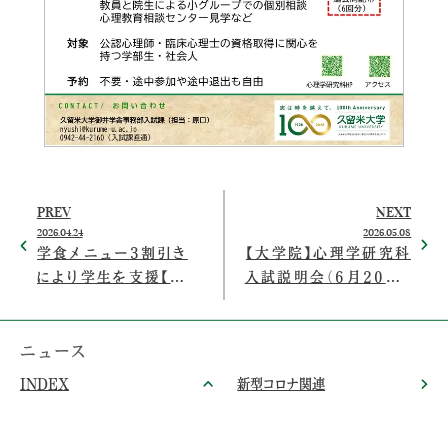
PREV
NEXT
2026.04.24
2026.05.08
学食メニュー3割引き
【大学院】心理学研究科
により学生を支援【御
入試説明会（6月20日）
井キャンパス】
の開催
ニュース
INDEX
新型コロナ関連