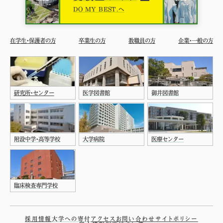
DO MY BEST.へ
在学生・保護者の方
卒業生の方
教職員の方
企業・一般の方
研究所・センター
医学図書館
御井図書館
附設中学・高等学校
大学病院
医療センター
臨床検査専門学校
採用情報
大学への寄付
アクセス
お問い合わせ
サイトポリシー