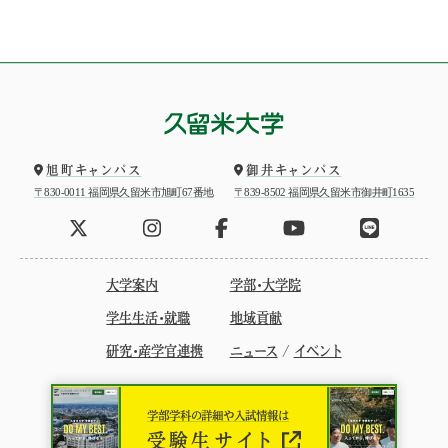
旭町キャンパス
御井キャンパス
〒830-0011 福岡県久留米市旭町67番地
〒839-8502 福岡県久留米市御井町1635
大学案内
学部・大学院
学生生活・就職
地域貢献
研究・産学官連携
ニュース
/
イベント
学部学科の詳細や入試情報は
受験生サイト