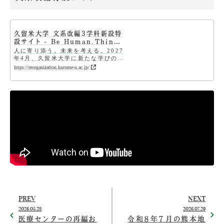
久留米大学 文系改編3学科新設特
設サイト - Be Human.Think
Human.
人に寄り添う。未来を考える。2027
年4月、久留米大学に新たな学びの扉
が開く。
https://reorganization.kurume-u.ac.jp/
PREV
NEXT
2026.05.28
2026.07.29
医療センターの再編お
令和８年７月の熊本地