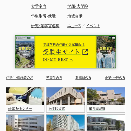
大学案内
学部・大学院
学生生活・就職
地域貢献
研究・産学官連携
ニュース
/
イベント
学部学科の詳細や入試情報は
受験生サイト
DO MY BEST.へ
在学生・保護者の方
卒業生の方
教職員の方
企業・一般の方
研究所・センター
医学図書館
御井図書館