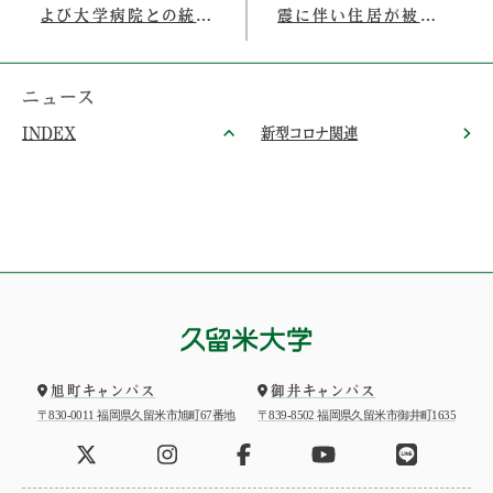
よび大学病院との統合
震に伴い住居が被災さ
について（内容更新）
れた学生及び保護者
（家計支持者）へのお見
舞いとお知らせ
ニュース
INDEX
新型コロナ関連
旭町キャンパス
御井キャンパス
〒830-0011 福岡県久留米市旭町67番地
〒839-8502 福岡県久留米市御井町1635