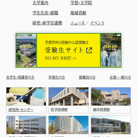
大学案内
学部・大学院
学生生活・就職
地域貢献
研究・産学官連携
ニュース
/
イベント
学部学科の詳細や入試情報は
受験生サイト
DO MY BEST.へ
在学生・保護者の方
卒業生の方
教職員の方
企業・一般の方
研究所・センター
医学図書館
御井図書館