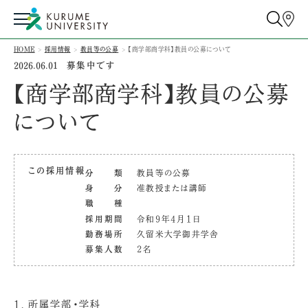
HOME
採用情報
教員等の公募
【商学部商学科】教員の公募について
募集中です
2026.06.01
【商学部商学科】教員の公募
について
この採用情報
分類
教員等の公募
身分
准教授または講師
職種
採用期間
令和9年4月1日
勤務場所
久留米大学御井学舎
募集人数
2名
1．所属学部・学科