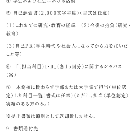
④ 学会および社会における活動
⑤ 自己評価書（2,000文字程度）（書式は任意）
（1）これまでの研究・教育の経緯 （2）今後の抱負（研究・
教育）
（3）自己PR（学生時代や社会人になってから力を注いだ
こと等）
⑥ 「（担当科目）Ⅰ・Ⅱ」（各15回分）に関するシラバス
（案）
⑦ 本務校に関わらず学部または大学院で担当（単位認
定）した科目一覧（書式は任意）（ただし、担当（単位認定）
実績のある方のみ。）
※提出書類は原則として返却致しません。
9. 書類送付先