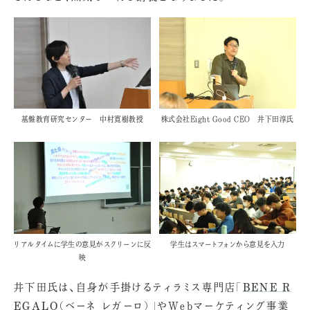
基盤教育研究センター 中村寛樹教授
株式会社Eight Good CEO 井下田淳氏
リアルタイムに学生の意見がスクリーンに反
学生はスマートフォンから意見を入力
映
井下田氏は、自身が手掛けるティラミス専門店「
BENE R
EGALO
（ベーネ レガーロ）」やWebマーケティング事業