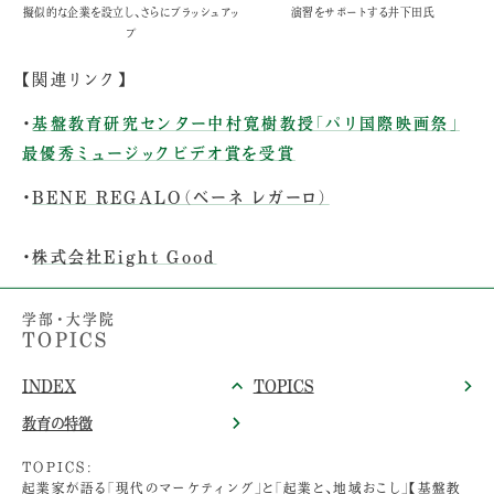
擬似的な企業を設立し、さらにブラッシュアッ
演習をサポートする井下田氏
プ
【関連リンク】
・
基盤教育研究センター中村寛樹教授「パリ国際映画祭」
最優秀ミュージックビデオ賞を受賞
・
BENE REGALO（ベーネ レガーロ）
・
株式会社Eight Good
学部・大学院
TOPICS
INDEX
TOPICS
教育の特徴
TOPICS:
起業家が語る「現代のマーケティング」と「起業と、地域おこし」【基盤教