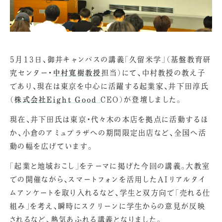
5月13日、御井キャンパスの講義「久留米学」（基盤教育研
究センター・
中村寛樹教授
担当）にて、中村教授の教え子
であり、現在は東京を中心に活躍する起業家、井下田淳氏
（
株式会社Eight Good
CEO）が登壇しました。
現在、井下田氏は東京・代々木の本店を拠点に活動するほ
か、小倉のアミュプラザへの期間限定出店など、全国へ活
動の幅を広げています。
「起業と地域おこし」をテーマに掲げた今回の講義。大教室
での開催ながら、スマートフォンを活用したAIリアルタイ
ムアンケートを取り入れるなど、学生と双方向で「売れる仕
組み」を考え、瞬時にスクリーンに学生からの意見が反映
されるなど、熱気あふれる講義となりました。