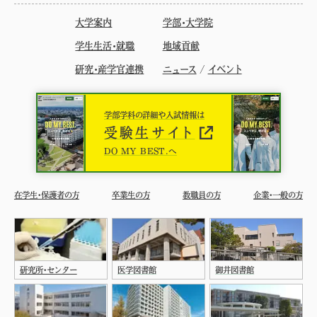
大学案内
学部・大学院
学生生活・就職
地域貢献
研究・産学官連携
ニュース
/
イベント
学部学科の詳細や入試情報は
受験生サイト
DO MY BEST.へ
在学生・保護者の方
卒業生の方
教職員の方
企業・一般の方
研究所・センター
医学図書館
御井図書館