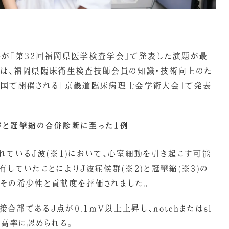
んが「第32回福岡県医学検査学会」で発表した演題が最
会は、福岡県臨床衛生検査技師会員の知識・技術向上のた
韓国で開催される「京畿道臨床病理士会学術大会」で発表
群と冠攣縮の合併診断に至った1例
れているJ波(※1)において、心室細動を引き起こす可能
していたことによりJ波症候群(※2)と冠攣縮(※3)の
その希少性と貢献度を評価されました。
接合部であるJ点が0.1mV以上上昇し、notchまたはsl
も高率に認められる。