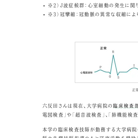
※2）J波症候群：心室細動の発生に関
※3）冠攣縮：冠動脈の異常な収縮によ
正
六反田さんは現在、大学病院の
臨床検査
電図検査」や「超音波検査」、「肺機能検
本学の臨床検査技師が勤務する大学病院