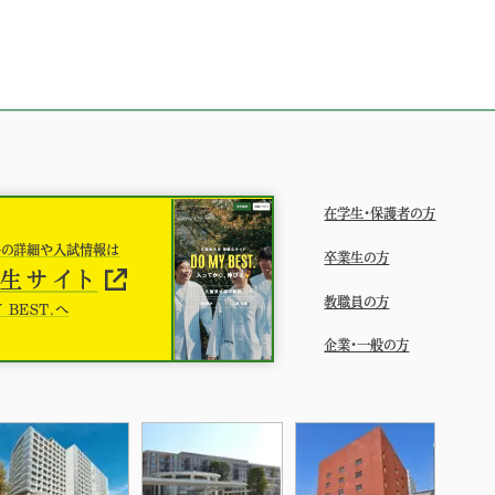
在学生・保護者の方
科の詳細や入試情報は
卒業生の方
生サイト
教職員の方
 BEST.へ
企業・一般の方