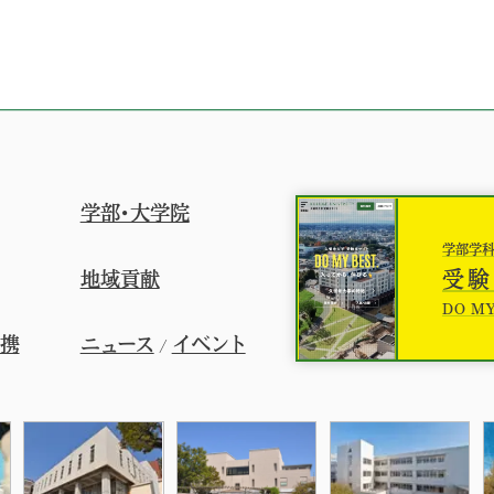
学部・大学院
学部学
受験
地域貢献
DO MY
連携
ニュース
イベント
/