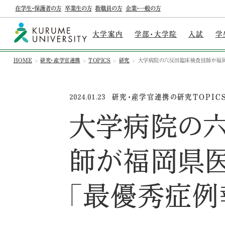
在学生・保護者の方
卒業生の方
教職員の方
企業・一般の方
大学案内
学部・大学院
入試
学
HOME
研究・産学官連携
TOPICS
研究
大学病院の六反田臨床検査技師が福岡
研究・産学官連携の研究TOPIC
2024.01.23
大学病院の
師が福岡県
「最優秀症例