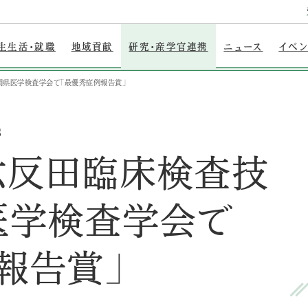
生生活・就職
地域貢献
研究・産学官連携
ニュース
イベ
県医学検査学会で「最優秀症例報告賞」
S
六反田臨床検査技
医学検査学会で
報告賞」