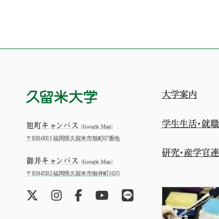
大学案内
学生生活・就職
旭町キャンパス
（Google Map）
〒830-0011 福岡県久留米市旭町67番地
研究・産学官
御井キャンパス
（Google Map）
〒839-8502 福岡県久留米市御井町1635