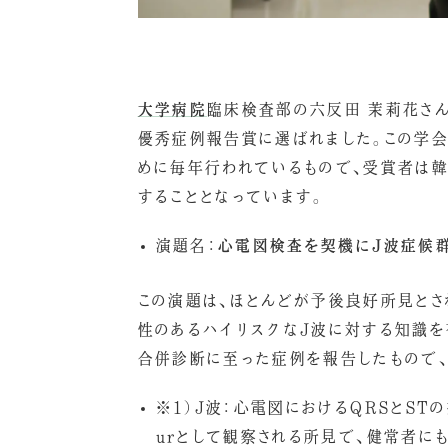
大学病院
臨床検査部の六反田 茉莉花さ
優秀症例報告賞に選ばれました。この学
めに毎年行われているもので、受賞者は
することとなっています。
演題名：
心電図検査を契機にJ波症候
この演題は、ほとんどが予後良好所見とさ
性のあるハイリスクなJ波に対する知識を有
合併診断に至った症例を報告したもので、
※1）J波：心電図におけるQRSとSTの
urとして観察される所見で、健常者に