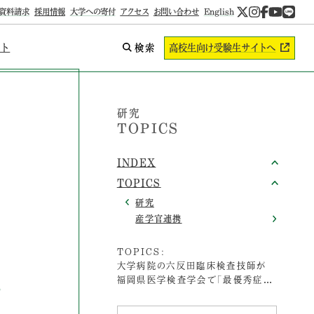
資料請求
採用情報
大学への寄付
アクセス
お問い合わせ
English
ント
検索
高校生向け
受験生サイトへ
研究
TOPICS
INDEX
TOPICS
研究
産学官連携
TOPICS:
大学病院の六反田臨床検査技師が
福岡県医学検査学会で「最優秀症例
報告賞」