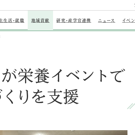
生生活・就職
地域貢献
研究・産学官連携
ニュース
イベ
援
ーが栄養イベントで
づくりを支援