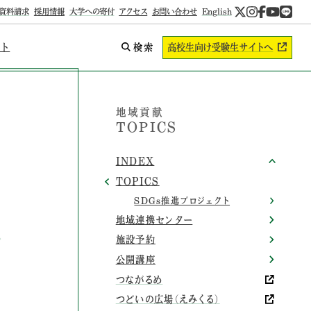
資料請求
採用情報
大学への寄付
アクセス
お問い合わせ
English
ント
検索
高校生向け
受験生サイトへ
地域貢献
TOPICS
INDEX
TOPICS
SDGs推進プロジェクト
地域連携センター
施設予約
公開講座
つながるめ
つどいの広場（えみくる）