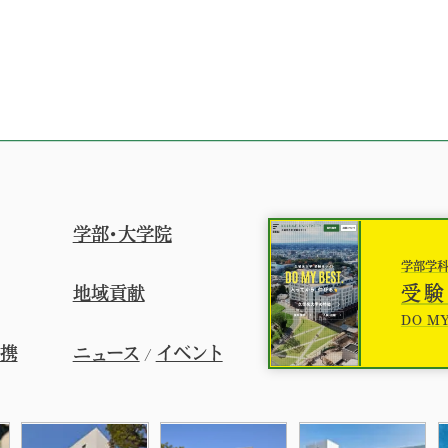
学部・大学院
学部学
受験
地域貢献
DO MY
連携
ニュース
イベント
/