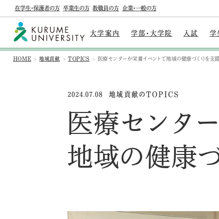
在学生・保護者の方
卒業生の方
教職員の方
企業・一般の方
大学案内
学部・大学院
入試
学
HOME
地域貢献
TOPICS
医療センターが栄養イベントで地域の健康づくりを支
地域貢献のTOPICS
2024.07.08
医療センタ
地域の健康