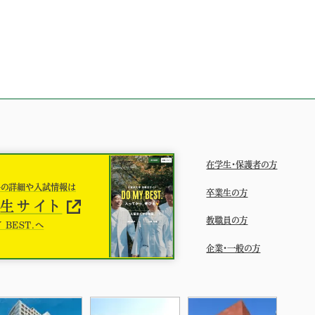
在学生・保護者の方
科の詳細や入試情報は
卒業生の方
生サイト
教職員の方
 BEST.へ
企業・一般の方