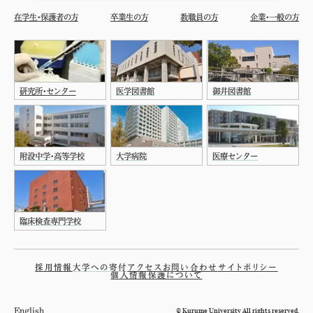
在学生・保護者の方
卒業生の方
教職員の方
企業・一般の方
研究所・センター
医学図書館
御井図書館
附設中学・高等学校
大学病院
医療センター
臨床検査専門学校
採用情報
大学への寄付
アクセス
お問い合わせ
サイトポリシー
個人情報保護について
© Kurume University All rights reserved.
English