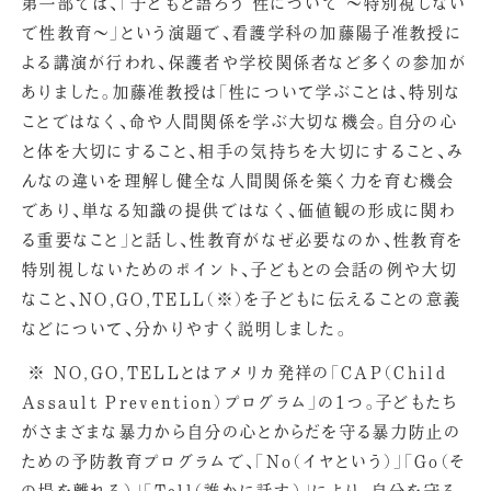
第一部では、「子どもと語ろう 性について ～特別視しない
で性教育～」という演題で、看護学科の加藤陽子准教授に
よる講演が行われ、保護者や学校関係者など多くの参加が
ありました。加藤准教授は「性について学ぶことは、特別な
ことではなく、命や人間関係を学ぶ大切な機会。自分の心
と体を大切にすること、相手の気持ちを大切にすること、み
んなの違いを理解し健全な人間関係を築く力を育む機会
であり、単なる知識の提供ではなく、価値観の形成に関わ
る重要なこと」と話し、性教育がなぜ必要なのか、性教育を
特別視しないためのポイント、子どもとの会話の例や大切
なこと、NO,GO,TELL（※）を子どもに伝えることの意義
などについて、分かりやすく説明しました。
※ NO,GO,TELLとはアメリカ発祥の「CAP（Child
Assault Prevention）プログラム」の1つ。子どもたち
がさまざまな暴力から自分の心とからだを守る暴力防止の
ための予防教育プログラムで、「No（イヤという）」「Go（そ
の場を離れる）」「Tell（誰かに話す）」により、自分を守る