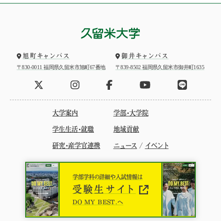
旭町キャンパス
御井キャンパス
〒830-0011 福岡県久留米市旭町67番地
〒839-8502 福岡県久留米市御井町1635
大学案内
学部・大学院
学生生活・就職
地域貢献
研究・産学官連携
ニュース
/
イベント
学部学科の詳細や入試情報は
受験生サイト
DO MY BEST.へ