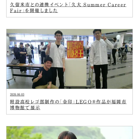
久留米市との連携イベント「久大 Summer Career
Fair」を開催しました
2026.06.03
附設高校レゴ部制作の「金印」LEGO®作品が福岡市
博物館で展示