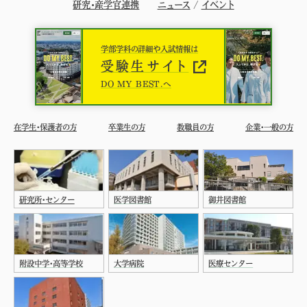
研究・産学官連携
ニュース
/
イベント
学部学科の詳細や入試情報は
受験生サイト
DO MY BEST.へ
在学生・保護者の方
卒業生の方
教職員の方
企業・一般の方
研究所・センター
医学図書館
御井図書館
附設中学・高等学校
大学病院
医療センター