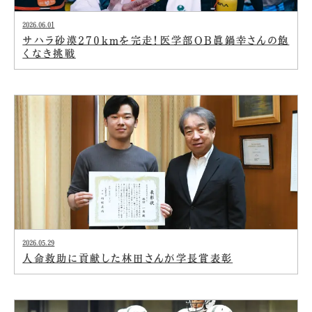
2026.06.01
サハラ砂漠270kmを完走！医学部OB眞鍋幸さんの飽
くなき挑戦
2026.05.29
人命救助に貢献した林田さんが学長賞表彰