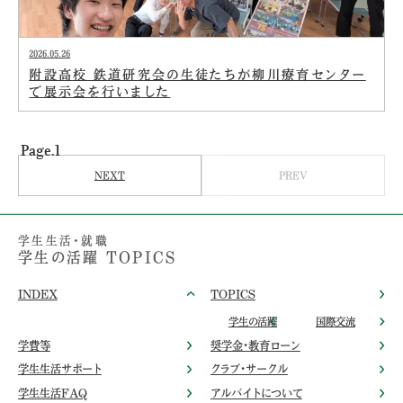
2026.05.26
附設高校 鉄道研究会の生徒たちが柳川療育センター
で展示会を行いました
Page.1
NEXT
PREV
学生生活・就職
学生の活躍 TOPICS
INDEX
TOPICS
学生の活躍
国際交流
学費等
奨学金・教育ローン
学生生活サポート
クラブ・サークル
学生生活FAQ
アルバイトについて