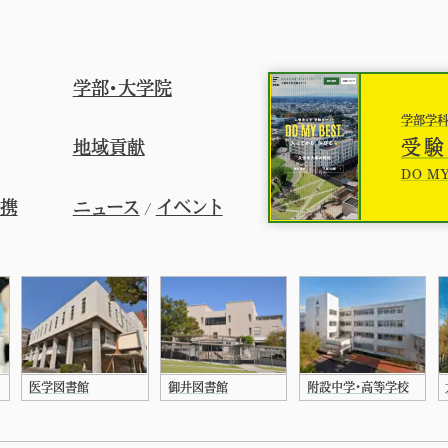
学部・大学院
学部学
受験
地域貢献
DO MY
連携
ニュース
イベント
/
医学図書館
御井図書館
附設中学・高等学校