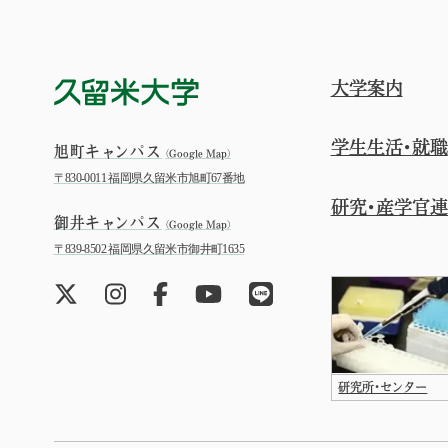
大学案内
学生生活・就職
旭町キャンパス
（Google Map）
〒830-0011 福岡県久留米市旭町67番地
研究・産学官
御井キャンパス
（Google Map）
〒839-8502 福岡県久留米市御井町1635
研究所・センター