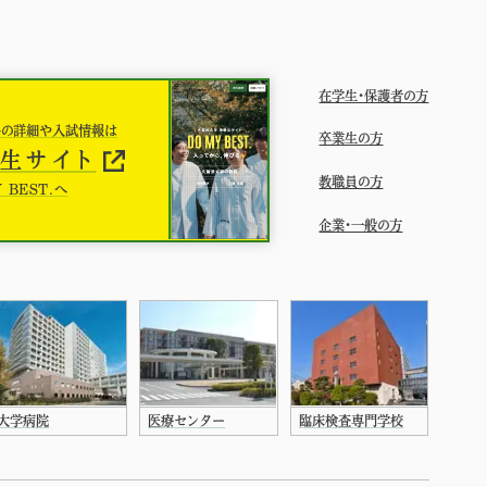
在学生・保護者の方
科の詳細や入試情報は
卒業生の方
生サイト
教職員の方
 BEST.へ
企業・一般の方
大学病院
医療センター
臨床検査専門学校