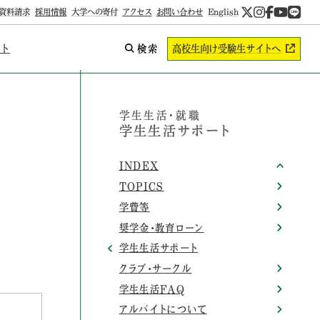
資料請求
採用情報
大学への寄付
アクセス
お問い合わせ
English
ント
検索
高校生向け
受験生サイトへ
学生生活・就職
学生生活サポート
INDEX
TOPICS
学費等
奨学金・教育ローン
学生生活サポート
クラブ・サークル
学生生活FAQ
アルバイトについて