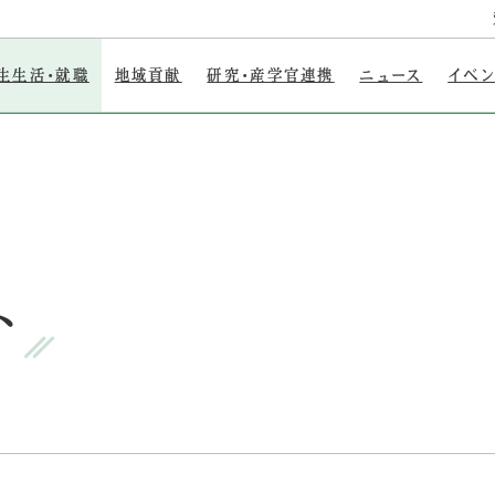
生生活・就職
地域貢献
研究・産学官連携
ニュース
イベ
ト