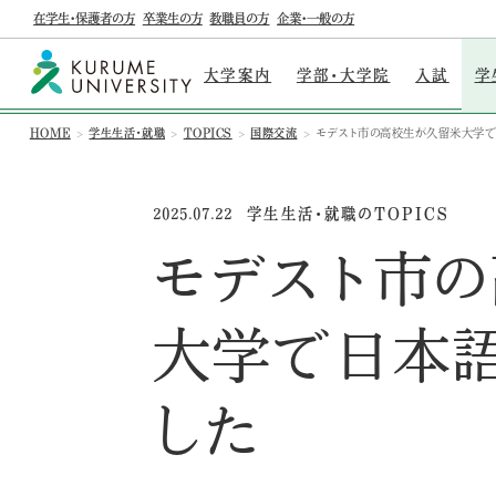
在学生・保護者の方
卒業生の方
教職員の方
企業・一般の方
大学案内
学部・大学院
入試
学
HOME
学生生活・就職
TOPICS
国際交流
モデスト市の高校生が久留米大学で
学生生活・就職のTOPICS
2025.07.22
モデスト市
大学で日本
した