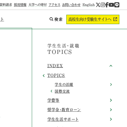
資料請求
採用情報
大学への寄付
アクセス
お問い合わせ
English
ント
検索
高校生向け
受験生サイトへ
学生生活・就職
TOPICS
INDEX
TOPICS
学生の活躍
国際交流
学費等
奨学金・教育ローン
学生生活サポート