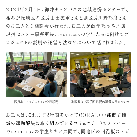
2024年3月4日、御井キャンパスの地域連携センターで、
希みが丘地区の区長山田徳重さんと副区長川野邦彦さん
のお二人との懇談会が行われ、お二人が商学部長や地域
連携センター事務室長、team.csvの学生たちに向けてプ
ロジェクトの説明や運営方法などについて話されました。
区長よりプロジェクトの全容説明
副区長より電子回覧板の運営方法について
お二人は、これまで2年間をかけてCORAL（
小郡市で地
域の課題解決に取り組んでいるコミュニティ
）のメンバー
やteam.csvの学生たちと共同で、同地区の回覧板のデジ