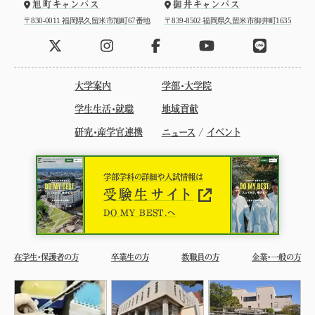
旭町キャンパス
御井キャンパス
〒830-0011 福岡県久留米市旭町67番地
〒839-8502 福岡県久留米市御井町1635
大学案内
学部・大学院
学生生活・就職
地域貢献
研究・産学官連携
ニュース
/
イベント
学部学科の詳細や入試情報は
受験生サイト
DO MY BEST.へ
在学生・保護者の方
卒業生の方
教職員の方
企業・一般の方