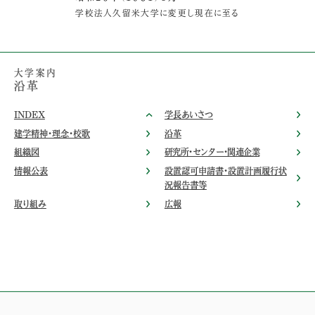
学校法人久留米大学に変更し現在に至る
大学案内
沿革
INDEX
学長あいさつ
建学精神・理念・校歌
沿革
組織図
研究所・センター・関連企業
情報公表
設置認可申請書・設置計画履行状
況報告書等
取り組み
広報