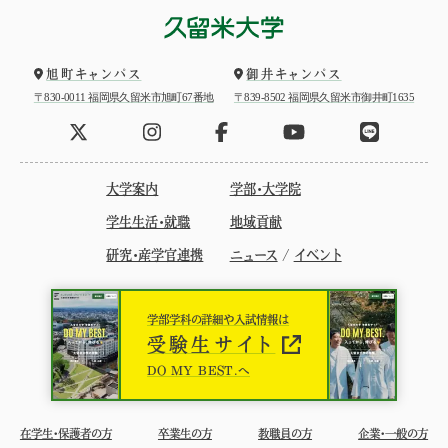
旭町キャンパス
御井キャンパス
〒830-0011 福岡県久留米市旭町67番地
〒839-8502 福岡県久留米市御井町1635
大学案内
学部・大学院
学生生活・就職
地域貢献
研究・産学官連携
ニュース
/
イベント
学部学科の詳細や入試情報は
受験生サイト
DO MY BEST.へ
在学生・保護者の方
卒業生の方
教職員の方
企業・一般の方