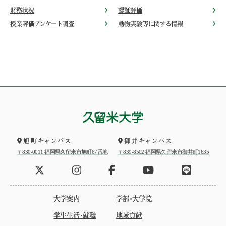
財務状況
認証評価
授業評価アンケート調査
動物実験等に関する情報
旭町キャンパス
御井キャンパス
〒830-0011 福岡県久留米市旭町67番地
〒839-8502 福岡県久留米市御井町1635
大学案内
学部・大学院
学生生活・就職
地域貢献