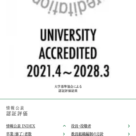
大学基準協会による
認証評価結果
情報公表
認証評価
情報公表 INDEX
役員・役職者
卒業（修了）者数
教員組織編制の方針