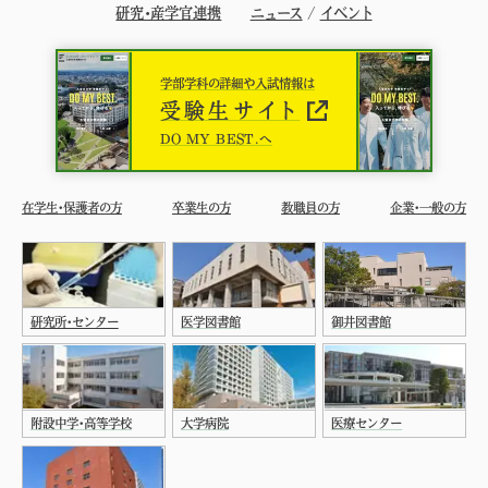
研究・産学官連携
ニュース
/
イベント
学部学科の詳細や入試情報は
受験生サイト
DO MY BEST.へ
在学生・保護者の方
卒業生の方
教職員の方
企業・一般の方
研究所・センター
医学図書館
御井図書館
附設中学・高等学校
大学病院
医療センター