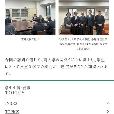
意見交換の様子
(写真左より） 周家礼奈教授、小原清信教授、
吉弘光男教授、荘院長（東呉大学）、程先生
（東呉大学）
今回の訪問を通じて、両大学の関係がさらに深まり、学生
にとって貴重な学びの機会が一層広がることが期待されま
す。
学生生活・就職
TOPICS
INDEX
TOPICS