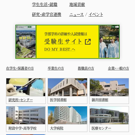
学生生活・就職
地域貢献
研究・産学官連携
ニュース
/
イベント
学部学科の詳細や入試情報は
受験生サイト
DO MY BEST.へ
在学生・保護者の方
卒業生の方
教職員の方
企業・一般の方
研究所・センター
医学図書館
御井図書館
附設中学・高等学校
大学病院
医療センター