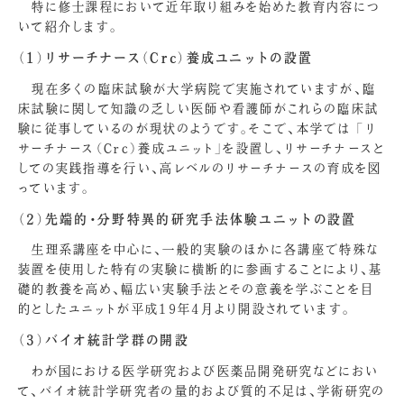
特に修士課程において近年取り組みを始めた教育内容につ
いて紹介します。
（1）リサーチナース（Ｃｒｃ）養成ユニットの設置
現在多くの臨床試験が大学病院で実施されていますが、臨
床試験に関して知識の乏しい医師や看護師がこれらの臨床試
験に従事しているのが現状のようです。そこで、本学では 「リ
サーチナース（Ｃｒｃ）養成ユニット」を設置し、リサーチナースと
しての実践指導を行い、高レベルのリサーチナースの育成を図
っています。
（2）先端的・分野特異的研究手法体験ユニットの設置
生理系講座を中心に、一般的実験のほかに各講座で特殊な
装置を使用した特有の実験に横断的に参画することにより、基
礎的教養を高め、幅広い実験手法とその意義を学ぶことを目
的としたユニットが平成19年4月より開設されています。
（3）バイオ統計学群の開設
わが国における医学研究および医薬品開発研究などにおい
て、バイオ統計学研究者の量的および質的不足は、学術研究の