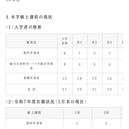
4.本学修士課程の現状
（1）入学者の推移
入学
専攻名
R1
R2
R3
R4
定員
医科学専攻
8
7
5
7
2
総合生命科学・バイオ統計学専
8
4
6
4
9
攻
看護学専攻
15
18
20
14
13
合 計
31
29
31
25
24
（2）令和7年度在籍状況（5月末日現在）
修士課程
１年
２年
医科学専攻
2
3