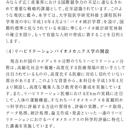
みならず広く産業界における国際競争力の不足に連なるきわ
めて重要な戦略的課題として、近年認識されています。このよ
うな現状に鑑み、本学では、大学院医学研究科修士課程医科
学専攻の中に平成16年4月より「バイオ統計学群」を設け、国
際的標準と見なされている米国に準じるバイオ統計研究体制
の確立を図り、もって有能な人材の育成に資することを目的と
します。
（4）リハビリテーションバイオメカニクス学の開設
現在わが国のコメディカル分野のうちリハビリテーション分
野は、高齢化社会や複雑・高度化する医療現場の担い手として
注目されているものの、高度化する医療に対応し切れていない
部分があります。このような背景から、本科目を平成19年4月
より開設し、高度な職業人及び教育者の養成を実施していま
す。また、リハビリテーション医療におけるＥｂｍの実践に注目
して、人体の運動機能、すなわちバイオメカニクスを客観的か
つ科学的に評価する方法の習得を、評価の実際、データ取得、
データ処理、統計処理、論文作成・発表といった一連のリハビ
リテーションにおけるバイオメカニクスの科学的評価に特化し
た講義を実施しています。