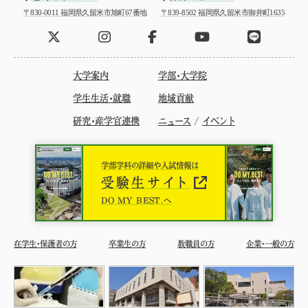
〒830-0011 福岡県久留米市旭町67番地
〒839-8502 福岡県久留米市御井町1635
大学案内
学部・大学院
学生生活・就職
地域貢献
研究・産学官連携
ニュース
/
イベント
学部学科の詳細や入試情報は
受験生サイト
DO MY BEST.へ
在学生・保護者の方
卒業生の方
教職員の方
企業・一般の方