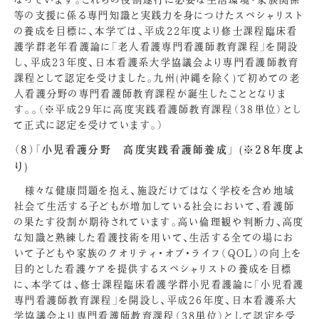
等の支援に係る専門知識と実践力を身につけたスペシャリスト
の養成を目標に、本学では、平成22年度より修士課程臨床看
護学群老年看護論に「老人看護専門看護師教育課程」を開設
し、平成23年度、日本看護系大学協議会より専門看護師教育
課程として認定を受けました。九州(沖縄を除く)で初めての老
人看護分野の専門看護師教育課程が誕生したこととなりま
す。
。（※平成29年に高度実践看護師教育課程（38単位）とし
て正式に認定を受けています。）
（8）「小児看護分野 高度実践看護師養成」 (※28年度よ
り)
様々な健康問題を抱え、施設だけではなく学校を含め地域
社会で生活する子どもが増加している社会において、看護師
の果たす役割が期待されています。高い倫理観や判断力、高度
な知識と熟練した看護技術を用いて、生活する全ての場にお
いて子どもや家族のクオリティ・オブ・ライフ（QOL）の向上を
目的とした看護ケアを提供するスペシャリストの養成を目標
に、本学では、修士課程臨床看護学群小児看護論に「小児看護
専門看護師教育課程」を開設し、
平成26年度、日本看護系大
学協議会より専門看護師教育課程（38単位）として認定を受