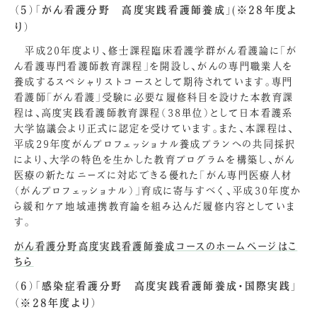
（5）「がん看護分野 高度実践看護師養成」(※28年度よ
り）
平成20年度より、修士課程臨床看護学群がん看護論に「が
ん看護専門看護師教育課程」を開設し、がんの専門職業人を
養成するスペシャリストコースとして期待されています。専門
看護師「がん看護」受験に必要な履修科目を設けた本教育課
程は、
高度実践看護師教育課程（38単位）として日本看護系
大学協議会より正式に認定を受けています。
また、本課程は、
平成29年度がんプロフェッショナル養成プランへの共同採択
により、大学の特色を生かした教育プログラムを構築し、がん
医療の新たなニーズに対応できる優れた「がん専門医療人材
（がんプロフェッショナル）」育成に寄与すべく、平成30年度か
ら緩和ケア地域連携教育論を組み込んだ履修内容としていま
す。
がん看護分野高度実践看護師養成コースのホームページはこ
ちら
（6）「感染症看護分野 高度実践看護師養成・国際実践」
（※28年度より）