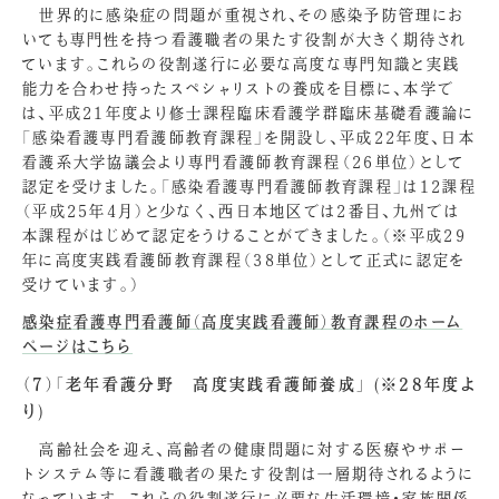
世界的に感染症の問題が重視され、その感染予防管理にお
いても専門性を持つ看護職者の果たす役割が大きく期待され
ています。これらの役割遂行に必要な高度な専門知識と実践
能力を合わせ持ったスペシャリストの養成を目標に、本学で
は、平成21年度より修士課程臨床看護学群臨床基礎看護論に
「感染看護専門看護師教育課程」を開設し、平成22年度、日本
看護系大学協議会より専門看護師教育課程（26単位）として
認定を受けました。「感染看護専門看護師教育課程」は12課程
（平成25年4月）と少なく、西日本地区では2番目、九州では
本課程がはじめて認定をうけることができました。
（※平成29
年に高度実践看護師教育課程（38単位）として正式に認定を
受けています。）
感染症看護専門看護師（高度実践看護師）教育課程のホーム
ページはこちら
（7）「老年看護分野 高度実践看護師養成」 (※28年度よ
り)
高齢社会を迎え、高齢者の健康問題に対する医療やサポー
トシステム等に看護職者の果たす役割は一層期待されるように
なっています。これらの役割遂行に必要な生活環境・家族関係