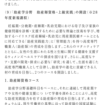
けました。
（9）「助産学分野 助産師資格・上級実践」の開設（※28
年度新規課程）
妊娠期・分娩期・産褥期・乳幼児期における母子及び家族の
健康問題を診断・支援するために必要な理論と技術を学び、増
加するハイリスク妊産褥婦・乳幼児に周産期医療チームととも
に対応できる「助産実践能力」と「管理能力」を持つ高度専門
職業人（助産師）の育成を目指します。これらのマタニティケア
とともに、女性の生涯にわたる性と生殖に関する健康を支援す
るウィメンズヘルスケアの探求を図ります。さらに、高度なケ
ア・支援の開発・探求に必要な「研究」を通して、生涯を通じた
高度専門職業人として自律し、助産学の進化に貢献できる人
材の育成を目指し、2つのコースを開設しました。
1．助産師資格コース
助産学分野基礎科目をベースに、それに連続して周産期ケ
アや女性の健康支援につ いて学修を深めることにより、高度
な助産実践能力を有する助産師の育成を目指します。本カリ
キュラムは、厚生労働省の基準に沿って助産師の国家試験に