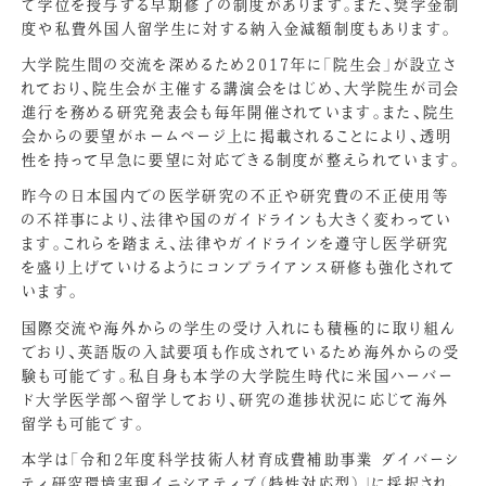
で学位を授与する早期修了の制度があります。また、奨学金制
度や私費外国人留学生に対する納入金減額制度もあります。
大学院生間の交流を深めるため2017年に「院生会」が設立さ
れており、院生会が主催する講演会をはじめ、大学院生が司会
進行を務める研究発表会も毎年開催されています。また、院生
会からの要望がホームページ上に掲載されることにより、透明
性を持って早急に要望に対応できる制度が整えられています。
昨今の日本国内での医学研究の不正や研究費の不正使用等
の不祥事により、法律や国のガイドラインも大きく変わってい
ます。これらを踏まえ、法律やガイドラインを遵守し医学研究
を盛り上げていけるようにコンプライアンス研修も強化されて
います。
国際交流や海外からの学生の受け入れにも積極的に取り組ん
でおり、英語版の入試要項も作成されているため海外からの受
験も可能です。私自身も本学の大学院生時代に米国ハーバー
ド大学医学部へ留学しており、研究の進捗状況に応じて海外
留学も可能です。
本学は「令和2年度科学技術人材育成費補助事業 ダイバーシ
ティ研究環境実現イニシアティブ（特性対応型）」に採択され、