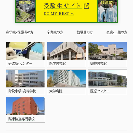
受験生サイト
DO MY BEST.へ
在学生・保護者の方
卒業生の方
教職員の方
企業・一般の方
研究所・センター
医学図書館
御井図書館
附設中学・高等学校
大学病院
医療センター
臨床検査専門学校