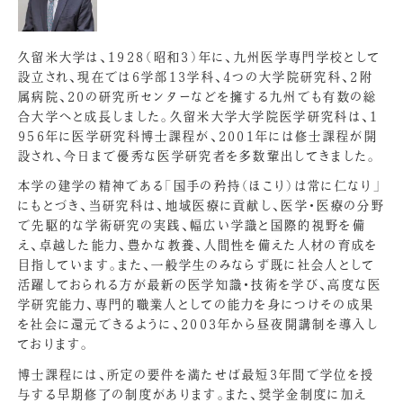
久留米大学は、1928（昭和3）年に、九州医学専門学校として
設立され、現在では6学部13学科、4つの大学院研究科、2附
属病院、20の研究所センターなどを擁する九州でも有数の総
合大学へと成長しました。久留米大学大学院医学研究科は、1
956年に医学研究科博士課程が、2001年には修士課程が開
設され、今日まで優秀な医学研究者を多数輩出してきました。
本学の建学の精神である「国手の矜持（ほこり）は常に仁なり」
にもとづき、当研究科は、地域医療に貢献し、医学・医療の分野
で先駆的な学術研究の実践、幅広い学識と国際的視野を備
え、卓越した能力、豊かな教養、人間性を備えた人材の育成を
目指しています。また、一般学生のみならず既に社会人として
活躍しておられる方が最新の医学知識・技術を学び、高度な医
学研究能力、専門的職業人としての能力を身につけその成果
を社会に還元できるように、2003年から昼夜開講制を導入し
ております。
博士課程には、所定の要件を満たせば最短3年間で学位を授
与する早期修了の制度があります。また、奨学金制度に加え