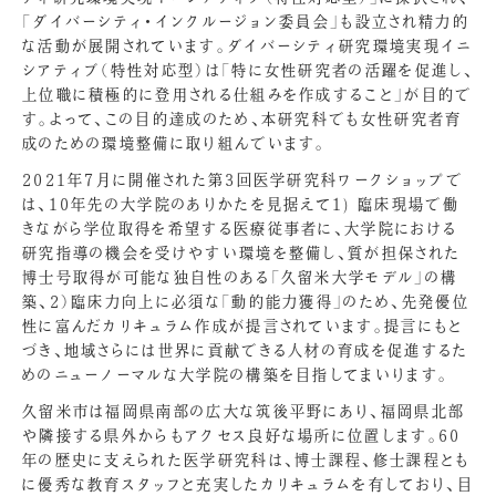
「ダイバーシティ・インクルージョン委員会」も設立され精力的
な活動が展開されています。ダイバーシティ研究環境実現イニ
シアティブ（特性対応型）は「特に女性研究者の活躍を促進し、
上位職に積極的に登用される仕組みを作成すること」が目的で
す。よって、この目的達成のため、本研究科でも女性研究者育
成のための環境整備に取り組んでいます。
2021年7月に開催された第3回医学研究科ワークショップで
は、10年先の大学院のありかたを見据えて1) 臨床現場で働
きながら学位取得を希望する医療従事者に、大学院における
研究指導の機会を受けやすい環境を整備し、質が担保された
博士号取得が可能な独自性のある「久留米大学モデル」の構
築、2）臨床力向上に必須な「動的能力獲得」のため、先発優位
性に富んだカリキュラム作成が提言されています。提言にもと
づき、地域さらには世界に貢献できる人材の育成を促進するた
めのニューノーマルな大学院の構築を目指してまいります。
久留米市は福岡県南部の広大な筑後平野にあり、福岡県北部
や隣接する県外からもアクセス良好な場所に位置します。60
年の歴史に支えられた医学研究科は、博士課程、修士課程とも
に優秀な教育スタッフと充実したカリキュラムを有しており、目