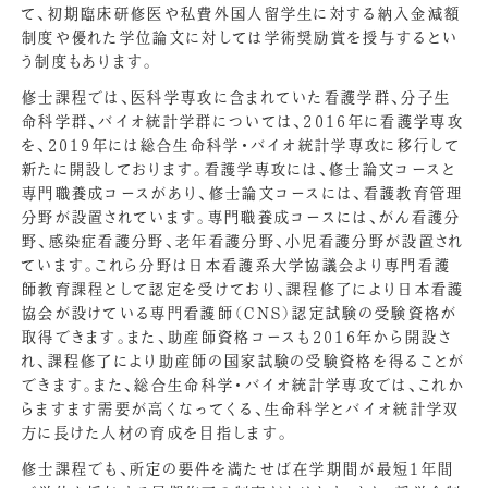
て、初期臨床研修医や私費外国人留学生に対する納入金減額
制度や優れた学位論文に対しては学術奨励賞を授与するとい
う制度もあります。
修士課程では、医科学専攻に含まれていた看護学群、分子生
命科学群、バイオ統計学群については、2016年に看護学専攻
を、2019年には総合生命科学・バイオ統計学専攻に移行して
新たに開設しております。看護学専攻には、修士論文コースと
専門職養成コースがあり、修士論文コースには、看護教育管理
分野が設置されています。専門職養成コースには、がん看護分
野、感染症看護分野、老年看護分野、小児看護分野が設置され
ています。これら分野は日本看護系大学協議会より専門看護
師教育課程として認定を受けており、課程修了により日本看護
協会が設けている専門看護師（CNS）認定試験の受験資格が
取得できます。また、助産師資格コースも2016年から開設さ
れ、課程修了により助産師の国家試験の受験資格を得ることが
できます。また、総合生命科学・バイオ統計学専攻では、これか
らますます需要が高くなってくる、生命科学とバイオ統計学双
方に長けた人材の育成を目指します。
修士課程でも、所定の要件を満たせば在学期間が最短1年間