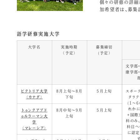
個々の研修の詳細
加希望者は、募集説
語学研修実施大学
大学名
実施時期
募集締切
（予定）
(予定）
文学部
康学部
ビクトリア大学
8月上旬～8月
5月上旬
スポー
（カナダ）
下旬
タラク
(1〜
れかに
トゥンクアブド
8月中旬～9月
5月上旬
＊国際
ゥルラーマン大
上旬
科のみ
学
科目へ
（マレーシア）
に認定