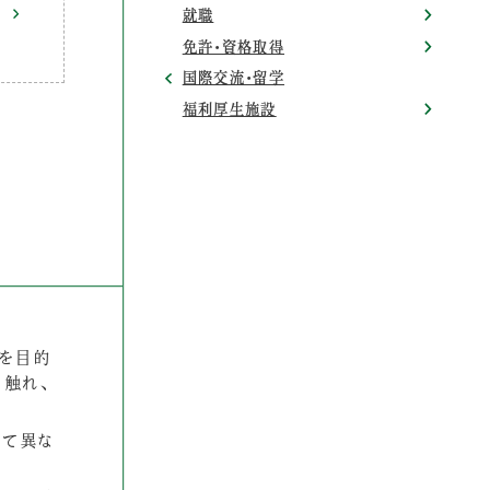
就職
免許・資格取得
国際交流・留学
福利厚生施設
上を目的
く触れ、
って異な