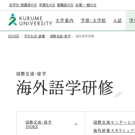
在学生・保護者の方
卒業生の方
教職員の方
企業・一般の方
大学案内
学部・大学院
入試
学
HOME
学生生活・就職
国際交流・留学
海外語学研修
国際交流・留学
海外語学研修
国際交流・留学
国際交流センターに
INDEX
海外研修スカラシップ