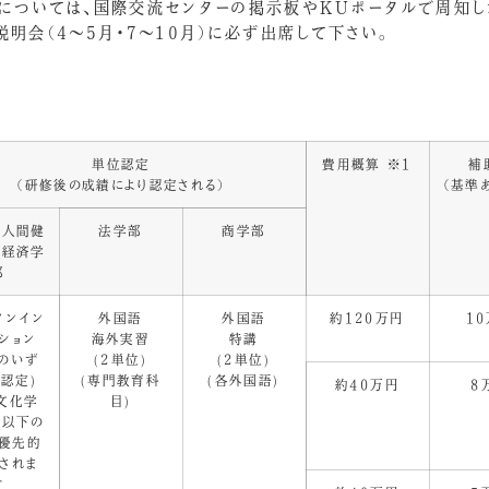
については、国際交流センターの掲示板やKUポータルで周知し
明会（4～5月・7～10月）に必ず出席して下さい。
単位認定
費用概算 ※1
補
（研修後の成績により認定される）
（基準
・人間健
法学部
商学部
・経済学
部
クンイン
外国語
外国語
約120万円
1
ション
海外実習
特講
6のいず
(2単位)
(2単位)
認定)
(専門教育科
(各外国語)
約40万円
8
文化学
目)
、以下の
優先的
されま
す