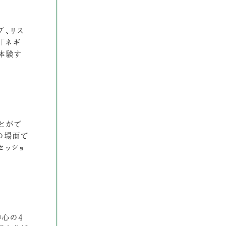
グ、リス
「ネギ
体験す
ことがで
の場面で
セッショ
中心の4