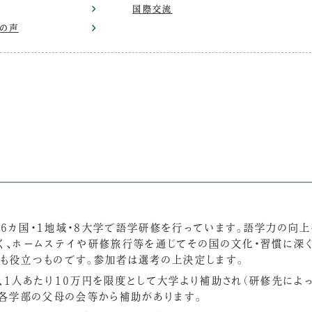
国際交流
の声
6カ国・1地域・8大学で語学研修を行っています。語学力の向
く、ホームステイや研修旅行等を通じてその国の文化・習慣に深
も役立つものです。参加者は選考の上決定します。
、1人あたり10万円を限度として大学より補助され（研修先によ
に各学部の父母の会等から補助があります。