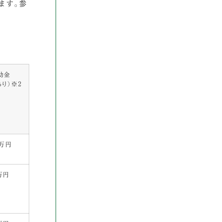
ます。参
助金
あり）※2
0万円
万円