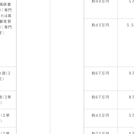
約40万円
5
践研修
）［専門
または異
験実習
約45万円
5.
）［専門
育］
ス語（2
約67万円
9
位）
語（2単
約67万円
8
）
（2単
約45万円
5
）
（2単
約27万円
5