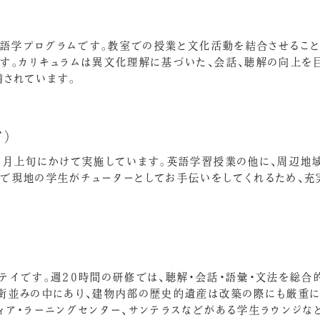
する語学プログラムです。教室での授業と文化活動を結合させること
す。カリキュラムは異文化理解に基づいた、会話、聴解の向上を
備されています。
）
～9月上旬にかけて実施しています。英語学習授業の他に、周辺地
ムで現地の学生がチューターとしてお手伝いをしてくれるため、充
テイです。週20時間の研修では、聴解・会話・語彙・文法を総合
な街並みの中にあり、建物内部の歴史的遺産は改築の際にも厳重に
ィア・ラーニングセンター、サンテラスなどがある学生ラウンジな