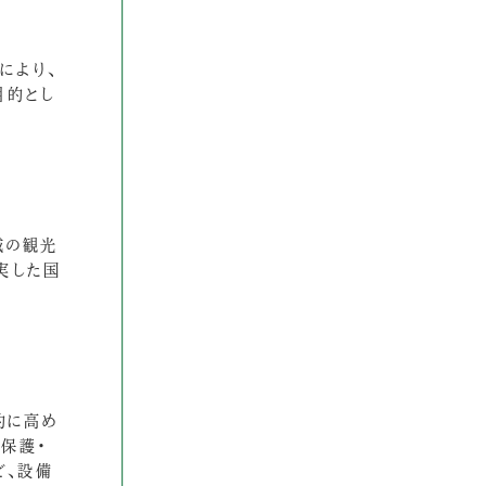
により、
目的とし
域の観光
実した国
的に高め
保護・
ど、設備