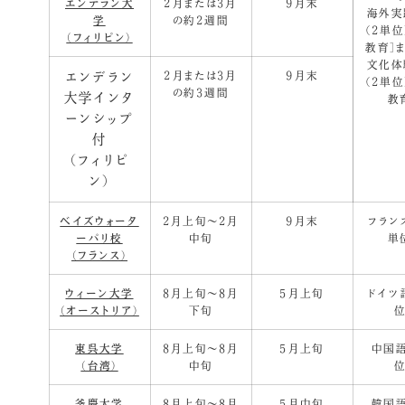
エンデラン大
2月または3月
９月末
海外実
学
の約2週間
（2単位
（フィリピン）
教育］
文化体
エンデラン
2月または3月
９月末
（2単位
の約3週間
大学インタ
教
ーンシップ
付
（フィリピ
ン）
ベイズウォータ
2月上旬～2月
９月末
フラン
ーパリ校
中旬
単
（フランス）
ウィーン大学
8月上旬～8月
5月上旬
ドイツ
（オーストリア）
下旬
位
東呉大学
8月上旬～8月
5月上旬
中国語
（台湾）
中旬
位
釜慶大学
8月上旬～8月
5月中旬
韓国語