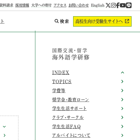
資料請求
採用情報
大学への寄付
アクセス
お問い合わせ
English
ント
検索
高校生向け
受験生サイトへ
国際交流・留学
海外語学研修
INDEX
TOPICS
学費等
奨学金・教育ローン
学生生活サポート
クラブ・サークル
学生生活FAQ
アルバイトについて