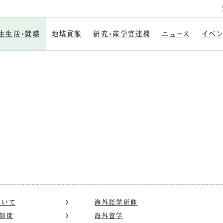
生生活・就職
地域貢献
研究・産学官連携
ニュース
イベ
ついて
海外語学研修
制度
海外留学