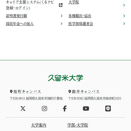
キャリア支援システム(くるナビ
大学院
登録・ログイン)
証明書発行願
各種願出・届出
国民年金への加入
医学部保護者会
旭町キャンパス
御井キャンパス
〒830-0011 福岡県久留米市旭町67番地
〒839-8502 福岡県久留米市御井町1635
大学案内
学部・大学院