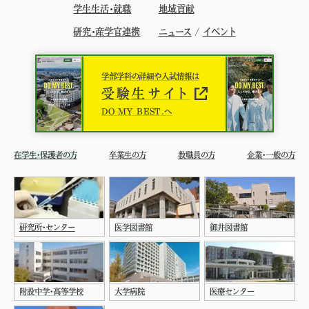
学生生活・就職
地域貢献
研究・産学官連携
ニュース
/
イベント
学部学科の詳細や入試情報は
受験生サイト
DO MY BEST.へ
在学生・保護者の方
卒業生の方
教職員の方
企業・一般の方
研究所・センター
医学図書館
御井図書館
附設中学・高等学校
大学病院
医療センター