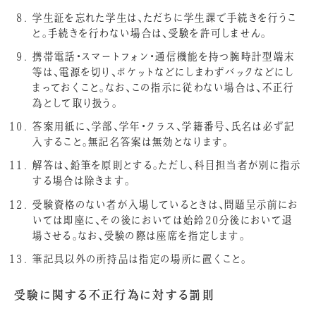
学生証を忘れた学生は、ただちに学生課で手続きを行うこ
と。手続きを行わない場合は、受験を許可しません。
携帯電話・スマートフォン・通信機能を持つ腕時計型端末
等は、電源を切り、ポケットなどにしまわずバックなどにし
まっておくこと。なお、この指示に従わない場合は、不正行
為として取り扱う。
答案用紙に、学部、学年・クラス、学籍番号、氏名は必ず記
入すること。無記名答案は無効となります。
解答は、鉛筆を原則とする。ただし、科目担当者が別に指示
する場合は除きます。
受験資格のない者が入場しているときは、問題呈示前にお
いては即座に、その後においては始鈴20分後において退
場させる。なお、受験の際は座席を指定します。
筆記具以外の所持品は指定の場所に置くこと。
受験に関する不正行為に対する罰則