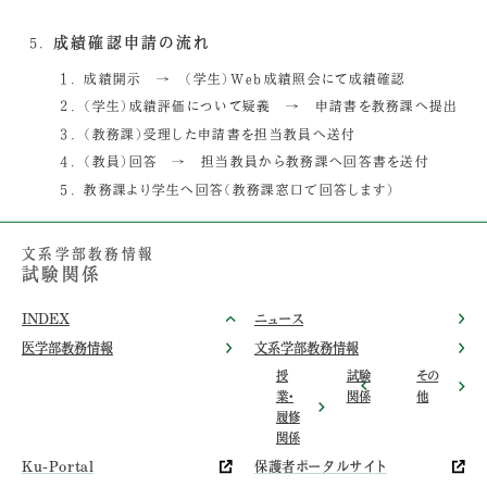
成績確認申請の流れ
成績開示 → （学生）Web成績照会にて成績確認
（学生）成績評価について疑義 → 申請書を教務課へ提出
（教務課）受理した申請書を担当教員へ送付
（教員）回答 → 担当教員から教務課へ回答書を送付
教務課より学生へ回答（教務課窓口で回答します）
文系学部教務情報
試験関係
INDEX
ニュース
医学部教務情報
文系学部教務情報
授
試験
その
業・
関係
他
履修
関係
Ku-Portal
保護者ポータルサイト