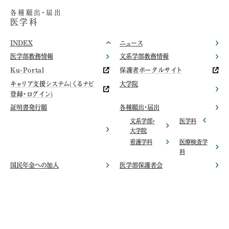
各種願出・届出
医学科
INDEX
ニュース
医学部教務情報
文系学部教務情報
Ku-Portal
保護者ポータルサイト
キャリア支援システム(くるナビ
大学院
登録・ログイン)
証明書発行願
各種願出・届出
文系学部・
医学科
大学院
看護学科
医療検査学
科
国民年金への加入
医学部保護者会