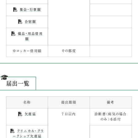
集会・行事願
合宿願
備品・用品借用
願
※ロッカー借用願
その都度
届出一覧
名称
提出期限
備考
7日以内
診断書（病気の場合
欠席届
のみ）を添付
クリニカル・クラ
ークシップ欠席届