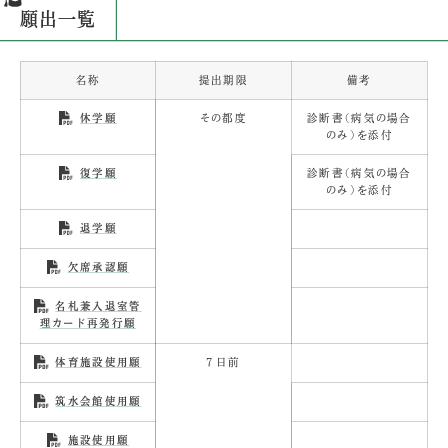
願出一覧
名称
提出期限
備考
その都度
診断書（病気の場合
休学願
のみ）を添付
診断書（病気の場合
復学願
のみ）を添付
退学願
欠席承認願
名札兼入退室管
理カード再発行願
7日前
体育施設使用願
筑水会館使用願
施設使用願