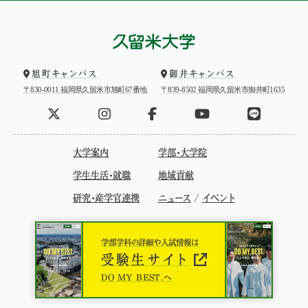
旭町キャンパス
御井キャンパス
〒830-0011 福岡県久留米市旭町67番地
〒839-8502 福岡県久留米市御井町1635
大学案内
学部・大学院
学生生活・就職
地域貢献
研究・産学官連携
ニュース
/
イベント
学部学科の詳細や入試情報は
受験生サイト
DO MY BEST.へ