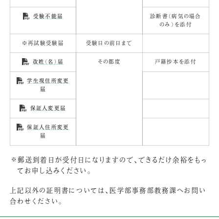
診断書（病気の場合
受験不能届
のみ）を添付
※再試験受験届
受験日の前日まで
その都度
戸籍抄本を添付
改姓（名）届
学生現住所変更
届
保証人変更届
保証人住所変更
届
郵送到着日が受付日になりますので、できるだけ余裕をもっ
てお申し込みください。
上記以外の証明書については、医学部事務部教務課へお問い
合わせください。