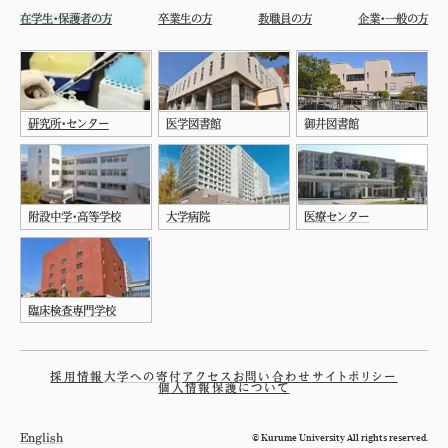
在学生・保護者の方
卒業生の方
教職員の方
企業・一般の方
研究所・センター
医学図書館
御井図書館
附設中学・高等学校
大学病院
医療センター
臨床検査専門学校
採用情報
大学への寄付
アクセス
お問い合わせ
サイトポリシー
個人情報保護について
© Kurume University All rights reserved.
English