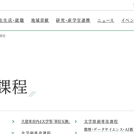
生生活・就職
地域貢献
研究・産学官連携
ニュース
イベ
課程
課程
久留米市内4大学等「単位互換」
文学部副専攻課程
数理・データサイエンス・AI教
全学副専攻課程