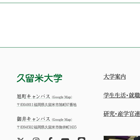
大学案内
学生生活・就職
旭町キャンパス
（Google Map）
〒830-0011 福岡県久留米市旭町67番地
研究・産学官
御井キャンパス
（Google Map）
〒839-8502 福岡県久留米市御井町1635