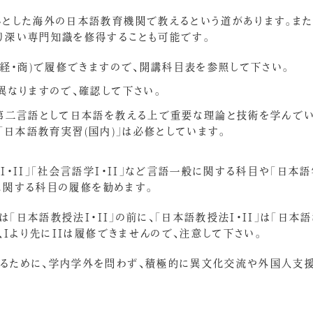
心とした海外の日本語教育機関で教えるという道があります。また
り深い専門知識を修得することも可能です。
・経・商)で履修できますので、開講科目表を参照して下さい。
異なりますので、確認して下さい。
、第二言語として日本語を教える上で重要な理論と技術を学んで
」「日本語教育実習(国内)」は必修としています。
・II」「社会言語学I・II」など言語一般に関する科目や「日本
語に関する科目の履修を勧めます。
は「日本語教授法I・II」の前に、「日本語教授法I・II」は「日本
、Iより先にIIは履修できませんので、注意して下さい。
るために、学内学外を問わず、積極的に異文化交流や外国人支