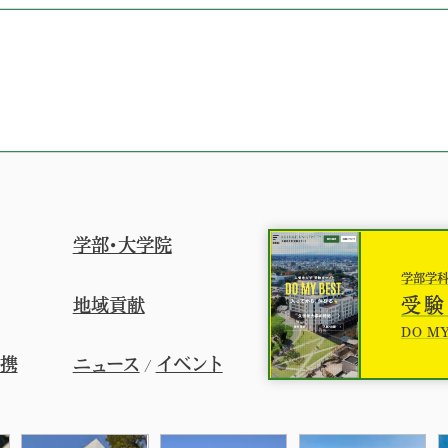
学部・大学院
学部学
受験
地域貢献
DO MY
連携
ニュース
イベント
/