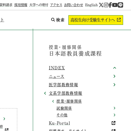
資料請求
採用情報
大学への寄付
アクセス
お問い合わせ
English
ント
検索
高校生向け
受験生サイトへ
授業・履修関係
日本語教員養成課程
INDEX
ニュース
医学部教務情報
文系学部教務情報
授業・履修関係
試験関係
その他
Ku-Portal
育