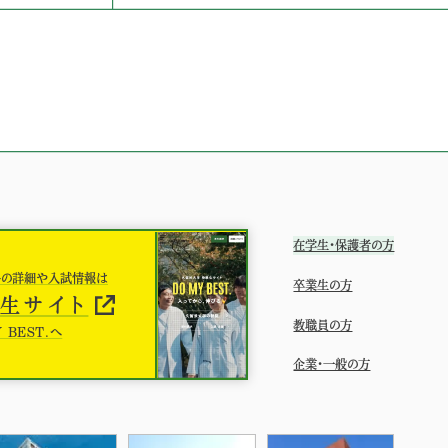
在学生・保護者の方
科の詳細や入試情報は
卒業生の方
生サイト
教職員の方
 BEST.へ
企業・一般の方