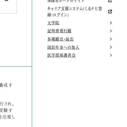
保護者ポータルサイト
キャリア支援システム(くるナビ登
録・ログイン)
大学院
証明書発行願
各種願出・届出
国民年金への加入
医学部保護者会
養成す
行され、
受験す
分注視し