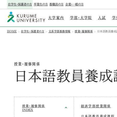
在学生・保護者の方
卒業生の方
教職員の方
企業・一般の方
大学案内
学部・大学院
入試
学
HOME
在学生・保護者の方
文系学部教務情報
授業・履修関係
日本語教員養成
授業・履修関係
日本語教員養成
授業・履修関係
経済学部授業関係
INDEX
日本語教員養成課程