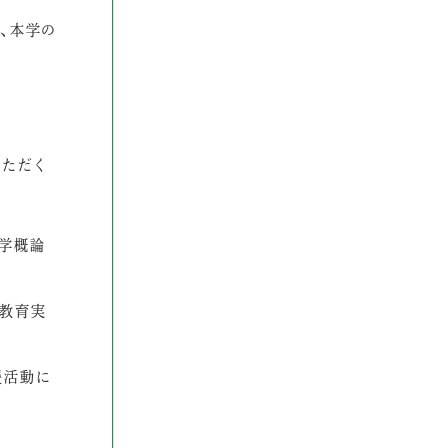
、本学の
いただく
語学概論
語教育実
援活動に